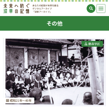
あなたの記憶が未来を創る
デジタルアーカイブ
「深草アーカイブ」
その他
藤森学区
昭和21年～40年