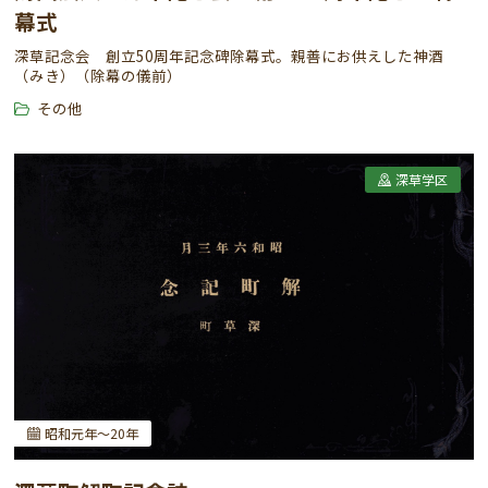
幕式
深草記念会 創立50周年記念碑除幕式。親善にお供えした神酒
（みき）（除幕の儀前）
その他
深草学区
昭和元年～20年