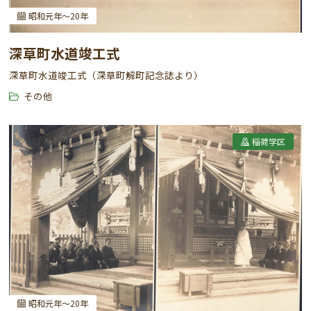
昭和元年～20年
深草町水道竣工式
深草町水道竣工式（深草町解町記念誌より）
その他
稲荷学区
昭和元年～20年