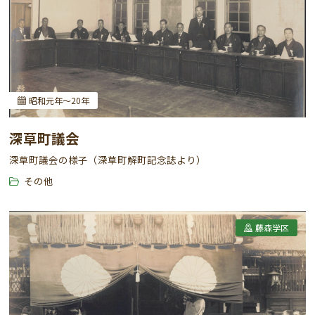
昭和元年～20年
深草町議会
深草町議会の様子（深草町解町記念誌より）
その他
藤森学区