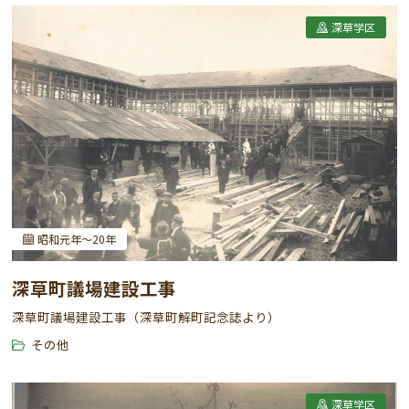
深草学区
昭和元年～20年
深草町議場建設工事
深草町議場建設工事（深草町解町記念誌より）
その他
深草学区