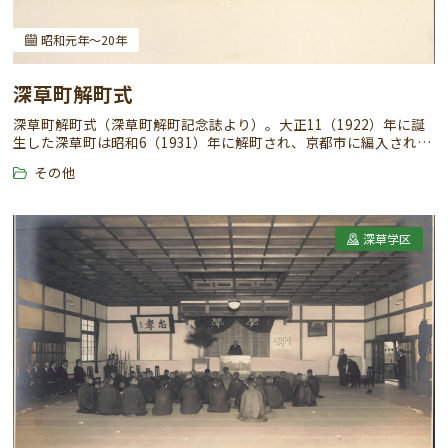
昭和元年～20年
深草町解町式
深草町解町式（深草町解町記念誌より）。大正11（1922）年に誕
生した深草町は昭和6（1931）年に解町され、京都市に編入され
た。
その他
深草学区