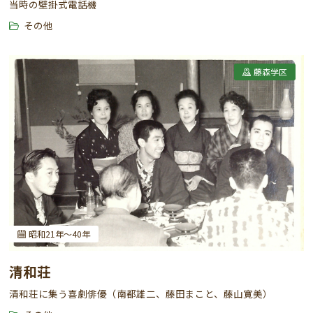
当時の壁掛式電話機
その他
藤森学区
昭和21年～40年
清和荘
清和荘に集う喜劇俳優（南都雄二、藤田まこと、藤山寛美）