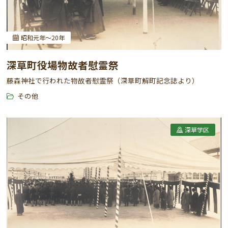
昭和元年～20年
深草町役場物故者慰霊祭
藤森神社で行われた物故者慰霊祭（深草町解町記念誌より）
その他
深草学区