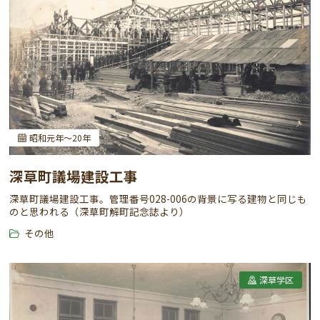
昭和元年～20年
深草町議場建設工事
深草町議場建設工事。管理番号028-006の背景に写る建物と同じも
のと思われる（深草町解町記念誌より）
その他
深草学区