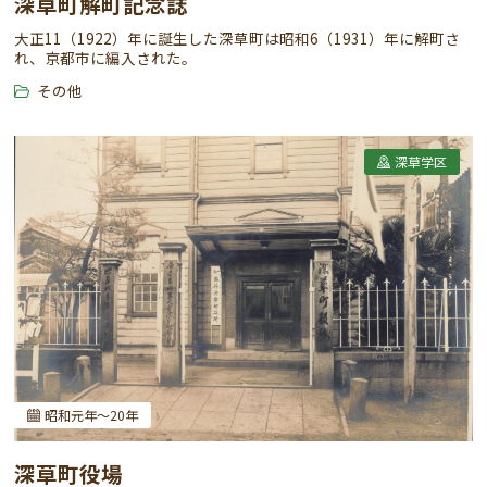
深草町解町記念誌
大正11（1922）年に誕生した深草町は昭和6（1931）年に解町さ
れ、京都市に編入された。
その他
深草学区
昭和元年～20年
深草町役場