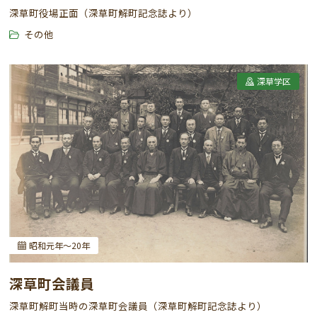
深草町役場正面（深草町解町記念誌より）
その他
深草学区
昭和元年～20年
深草町会議員
深草町解町当時の深草町会議員（深草町解町記念誌より）