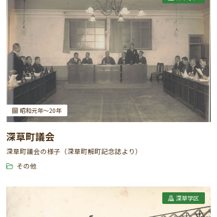
昭和元年～20年
深草町議会
深草町議会の様子（深草町解町記念誌より）
その他
深草学区