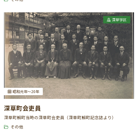
深草学区
昭和元年～20年
深草町会吏員
深草町解町当時の深草町会吏員（深草町解町記念誌より）
その他