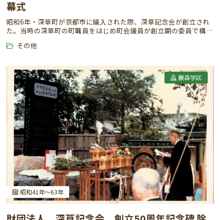
幕式
昭和6年・深草町が京都市に編入された際、深草記念会が創立され
た。当時の深草町の町職員をはじめ町会議員が創立期の委員で構成
されている。深草記念会は町有財産管理団体の性格を有し、深草学
その他
区の公益増進を目的として社会貢献してきた。（令和3年、創立90
周年を期に深草記念会は解散）
藤森学区
昭和41年～63年
財団法人 深草記念会 創立50周年記念碑 除