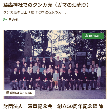
藤森神社でのタンカ売（ガマの油売り）
タンカ売の口上「抜けば珠散る氷の刃…」
その他
藤森学区
昭和41年～63年
財団法人 深草記念会 創立50周年記念碑 除