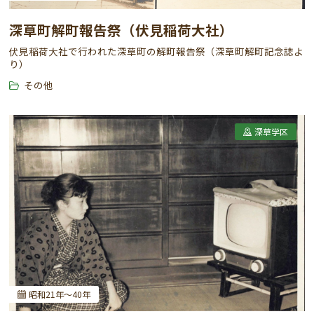
深草町解町報告祭（伏見稲荷大社）
伏見稲荷大社で行われた深草町の解町報告祭（深草町解町記念誌よ
り）
その他
深草学区
昭和21年～40年