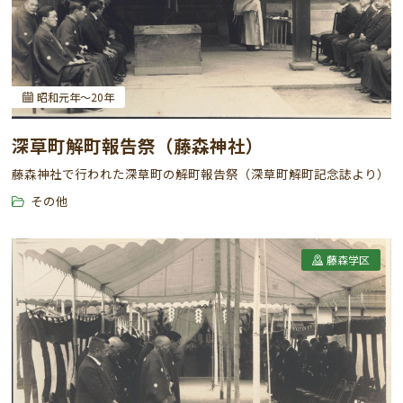
昭和元年～20年
深草町解町報告祭（藤森神社）
藤森神社で行われた深草町の解町報告祭（深草町解町記念誌より）
その他
藤森学区