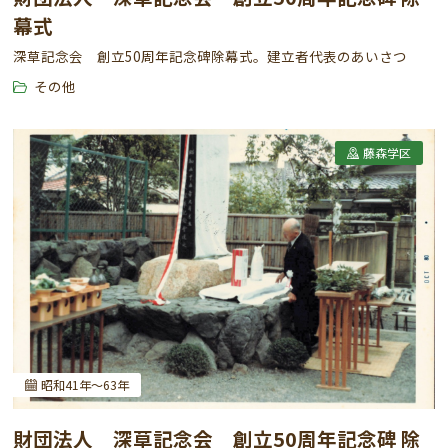
幕式
深草記念会 創立50周年記念碑除幕式。建立者代表のあいさつ
その他
藤森学区
昭和41年～63年
財団法人 深草記念会 創立50周年記念碑 除