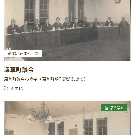
昭和元年～20年
深草町議会
深草町議会の様子（深草町解町記念誌より）
その他
深草学区