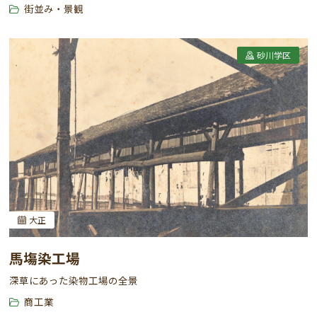
街並み・景観
砂川学区
大正
馬塲染工場
深草にあった染物工場の全景
商工業