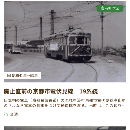
砂川学区
昭和41年～63年
廃止直前の京都市電伏見線 19系統
日本初の電車（京都電気鉄道）の流れを汲む京都市電伏見線廃止前
のさよなら電車の装飾をつけて勧進橋を渡る。当時は、この辺りは
何もなく、現インターの辺りに染物工場の煙突が立っていたのが、
交通
かつての見慣れた風景。線路が道路の中央ではなく端に寄っていた
ことも伏見線の特徴だった。