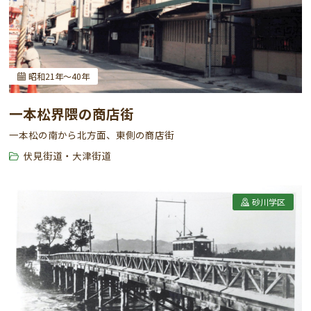
昭和21年～40年
一本松界隈の商店街
一本松の南から北方面、東側の商店街
伏見街道・大津街道
砂川学区