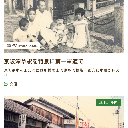
昭和元年～20年
京阪深草駅を背景に第一軍道で
京阪電車をまたぐ西砂川橋の上で家族で撮影。後方に車庫が見え
る。
交通
砂川学区