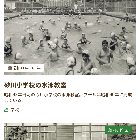
昭和41年～63年
砂川小学校の水泳教室
昭和48年当時の砂川小学校の水泳教室。プールは昭和40年に完成
している。
学校
砂川学区