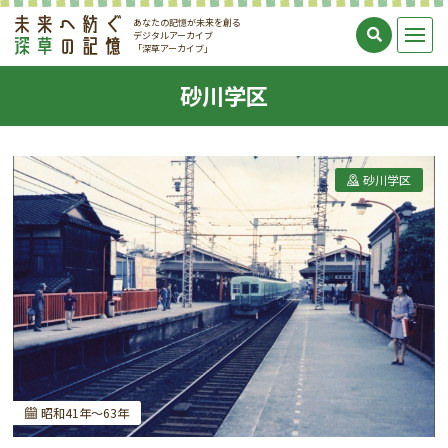
あなたの記憶が未来を創る
デジタルアーカイブ
「深草アーカイブ」
砂川学区
砂川学区
昭和41年～63年