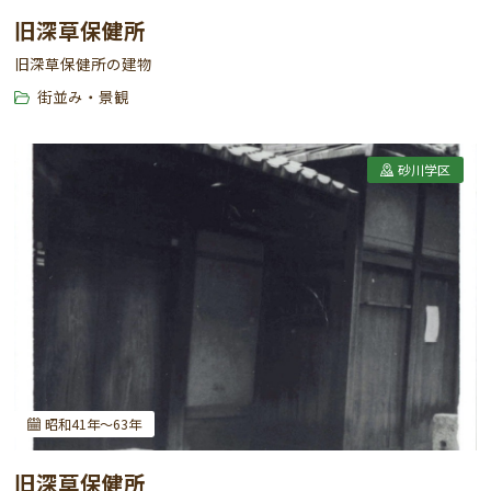
旧深草保健所
旧深草保健所の建物
街並み・景観
砂川学区
昭和41年～63年
旧深草保健所