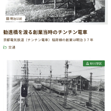
明治以前
勧進橋を渡る創業当時のチンチン電車
京都電気鉄道（チンチン電車）稲荷線の創業は明治３７年
交通
砂川学区