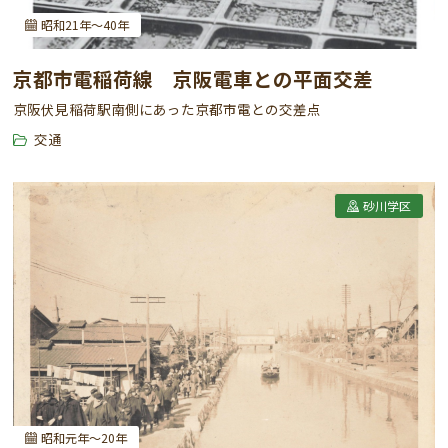
昭和21年～40年
京都市電稲荷線 京阪電車との平面交差
京阪伏見稲荷駅南側にあった京都市電との交差点
交通
砂川学区
昭和元年～20年