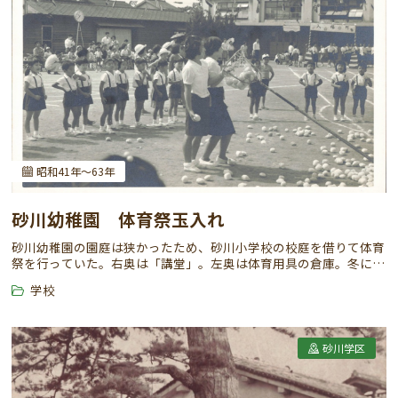
昭和41年～63年
砂川幼稚園 体育祭玉入れ
砂川幼稚園の園庭は狭かったため、砂川小学校の校庭を借りて体育
祭を行っていた。右奥は「講堂」。左奥は体育用具の倉庫。冬には
教室のダルマストーブ用の石炭も置かれていた
学校
砂川学区