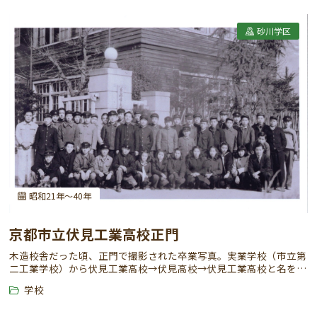
砂川学区
昭和21年～40年
京都市立伏見工業高校正門
木造校舎だった頃、正門で撮影された卒業写真。実業学校（市立第
二工業学校）から伏見工業高校→伏見高校→伏見工業高校と名を変
えた。
学校