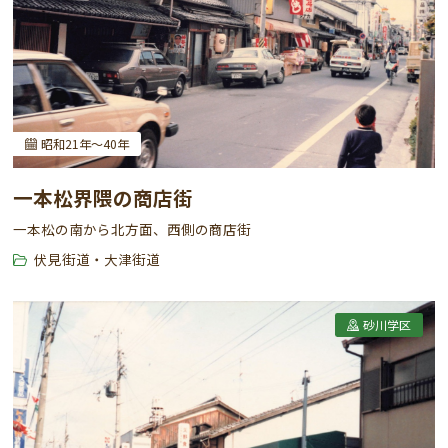
昭和21年～40年
一本松界隈の商店街
一本松の南から北方面、西側の商店街
伏見街道・大津街道
砂川学区