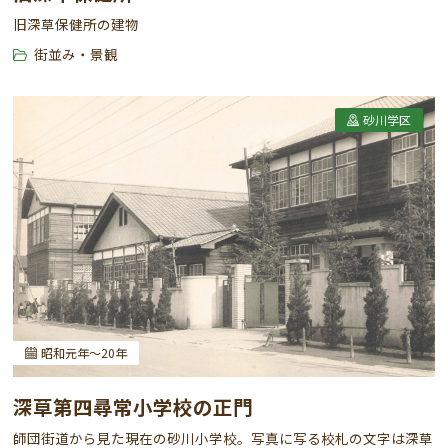
旧深草保健所の建物
街並み・景観
砂川学区
昭和元年～20年
深草第四尋常小学校の正門
師団街道から見た現在の砂川小学校。写真に写る校札の文字は深草