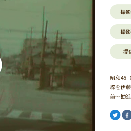
撮影
撮影
提
昭和45
線を伊藤
前～勧進