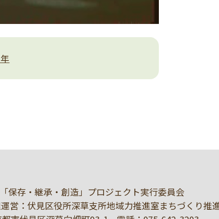
3年
「保存・継承・創造」プロジェクト実行委員会
理運営：伏見区役所深草支所地域力推進室まちづくり推
1 京都市伏見区深草向畑町93-1 電話：
075-642-3203