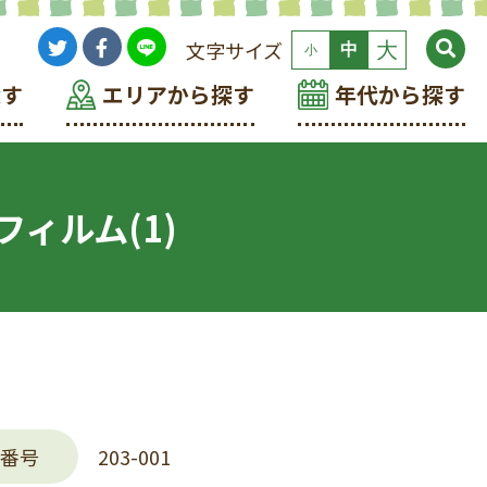
文字サイズ
大
中
小
探す
エリアから探す
年代から探す
ィルム(1)
番号
203-001