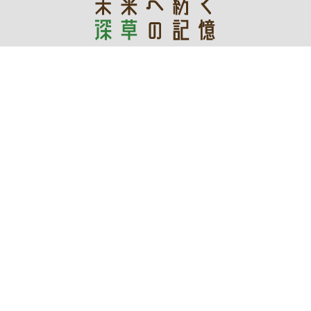
あなたの記憶が未来を創る
デジタルアーカイブ
令和3年度文化庁文化資源活用事業費補助金
深草地域の文化「保存・継承・創造」プロジェクト実行委員会
WEBサイト管理運営：伏見区役所深草支所地域力推進室まち
づくり推進担当
〒612-0861 京都市伏見区深草向畑町93-1 電話：
075-642-
3203
コンテンツの二次利用について