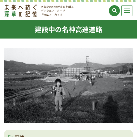
あなたの記憶が未来を創る
デジタルアーカイブ
「深草アーカイブ」
建設中の名神高速道路
交通