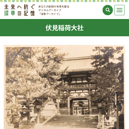
あなたの記憶が未来を創る
デジタルアーカイブ
「深草アーカイブ」
伏見稲荷大社