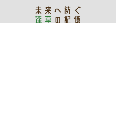
あなたの記憶が未来を創る
デジタルアーカイブ
令和3年度文化庁文化資源活用事業費補助金
深草地域の文化「保存・継承・創造」プロジェクト実行委員会
WEBサイト管理運営：伏見区役所深草支所地域力推進室まち
づくり推進担当
〒612-0861 京都市伏見区深草向畑町93-1 電話：
075-642-
3203