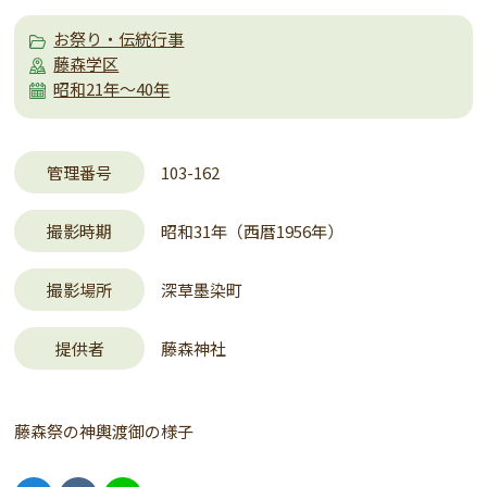
お祭り・伝統行事
藤森学区
昭和21年～40年
管理番号
103-162
撮影時期
昭和31年（西暦1956年）
撮影場所
深草墨染町
提供者
藤森神社
藤森祭の神輿渡御の様子