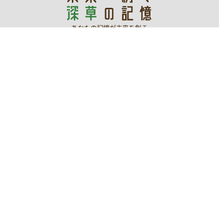
あなたの記憶が未来を創る
デジタルアーカイブ
令和3年度文化庁文化資源活用事業費補助金
深草地域の文化「保存・継承・創造」プロジェクト実行委員会
WEBサイト管理運営：伏見区役所深草支所地域力推進室まち
づくり推進担当
〒612-0861 京都市伏見区深草向畑町93-1 電話：
075-642-
3203
コンテンツの二次利用について
本ウェブサイトで提供するデジタル画像等は、特に断りのない限り任意に