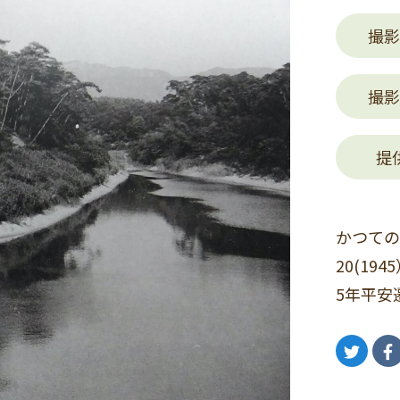
撮影
撮影
提
かつての
20(19
5年平安