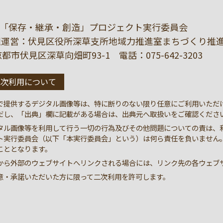
「保存・継承・創造」プロジェクト実行委員会
理運営：伏見区役所深草支所地域力推進室まちづくり推
1 京都市伏見区深草向畑町93-1 電話：
075-642-3203
二次利用について
で提供するデジタル画像等は、特に断りのない限り任意にご利用いただ
だし、「出典」欄に記載がある場合は、出典元へ取扱いをご確認くださ
タル画像等を利用して行う一切の行為及びその他問題についての責は、
ト実行委員会（以下「本実行委員会」という）は何ら責任を負いません
こととなります。
から外部のウェブサイトへリンクされる場合には、リンク先の各ウェブ
意・承諾いただいた方に限って二次利用を許可します。