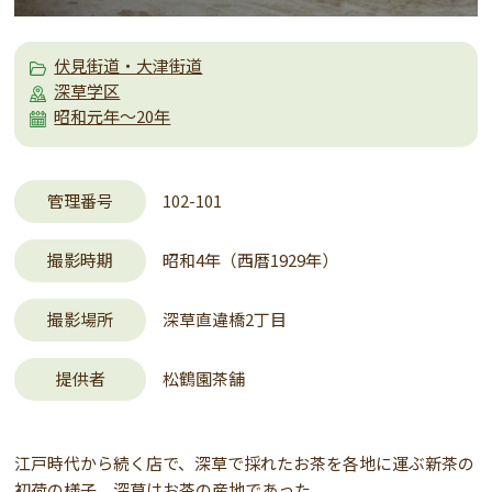
伏見街道・大津街道
深草学区
昭和元年～20年
管理番号
102-101
撮影時期
昭和4年（西暦1929年）
撮影場所
深草直違橋2丁目
提供者
松鶴園茶舗
江戸時代から続く店で、深草で採れたお茶を各地に運ぶ新茶の
初荷の様子。深草はお茶の産地であった。