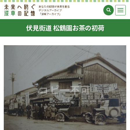
あなたの記憶が未来を創る
デジタルアーカイブ
「深草アーカイブ」
伏見街道 松鶴園お茶の初荷