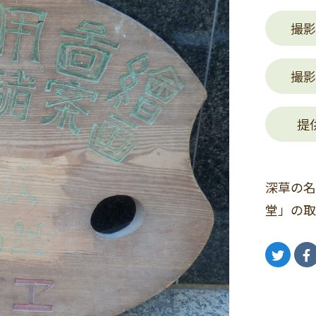
撮影
撮影
提
深草の名
堂」の取