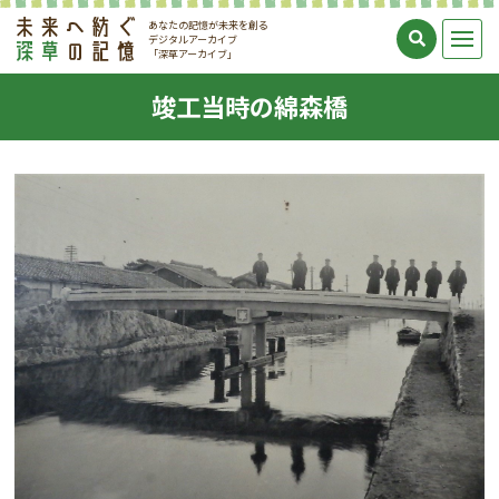
あなたの記憶が未来を創る
デジタルアーカイブ
「深草アーカイブ」
竣工当時の綿森橋