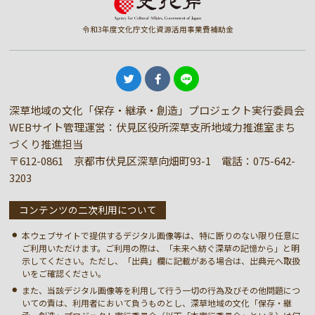
令和3年度文化庁文化資源活用事業費補助金
深草地域の文化「保存・継承・創造」プロジェクト実行委員会
WEBサイト管理運営：伏見区役所深草支所地域力推進室まち
づくり推進担当
〒612-0861 京都市伏見区深草向畑町93-1 電話：
075-642-
3203
コンテンツの二次利用について
本ウェブサイトで提供するデジタル画像等は、特に断りのない限り任意に
ご利用いただけます。ご利用の際は、「未来へ紡ぐ深草の記憶から」と明
示してください。ただし、「出典」欄に記載がある場合は、出典元へ取扱
いをご確認ください。
また、当該デジタル画像等を利用して行う一切の行為及びその他問題につ
いての責は、利用者において負うものとし、深草地域の文化「保存・継