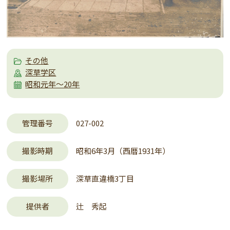
その他
深草学区
昭和元年～20年
管理番号
027-002
撮影時期
昭和6年3月（西暦1931年）
撮影場所
深草直違橋3丁目
提供者
辻 秀起