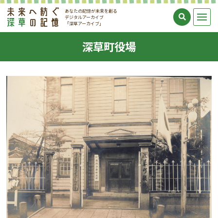
あなたの記憶が未来を創る
デジタルアーカイブ
「深草アーカイブ」
深草町役場