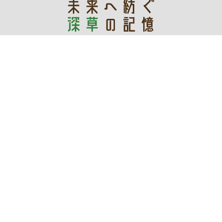
あなたの記憶が未来を創る
デジタルアーカイブ
令和3年度文化庁文化資源活用事業費補助金
深草地域の文化「保存・継承・創造」プロジェクト実行委員会
WEBサイト管理運営：伏見区役所深草支所地域力推進室まち
づくり推進担当
〒612-0861 京都市伏見区深草向畑町93-1 電話：
075-642-
3203
コンテンツの二次利用について