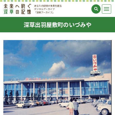
あなたの記憶が未来を創る
デジタルアーカイブ
「深草アーカイブ」
深草出羽屋敷町のいづみや