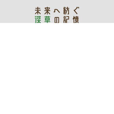
あなたの記憶が未来を創る
デジタルアーカイブ
令和3年度文化庁文化資源活用事業費補助金
深草地域の文化「保存・継承・創造」プロジェクト実行委員会
WEBサイト管理運営：伏見区役所深草支所地域力推進室まち
づくり推進担当
〒612-0861 京都市伏見区深草向畑町93-1 電話：
075-642-
3203