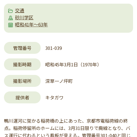
交通
砂川学区
昭和41年～63年
管理番号
301-039
撮影時期
昭和45年3月1日（1970年）
撮影場所
深草一ノ坪町
提供者
キタガワ
鴨川運河に架かる稲荷橋の上にあった、京都市電稲荷線の終
点。稲荷停留所のホームには、3月31日限りで廃線となり、バ
ス運行に代わるという看板が見える。管理番号301-040と同じ