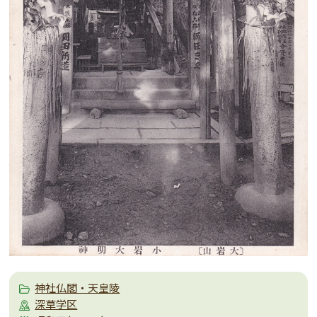
神社仏閣・天皇陵
深草学区