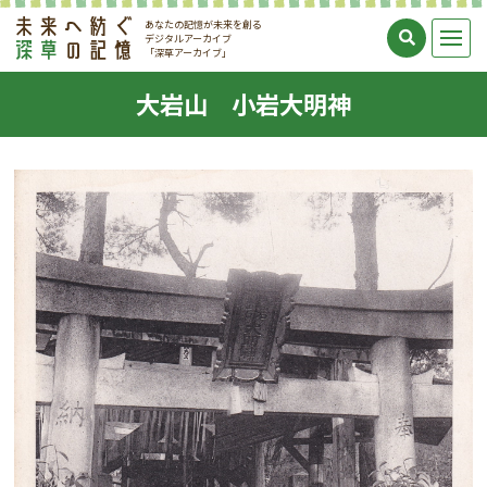
あなたの記憶が未来を創る
デジタルアーカイブ
「深草アーカイブ」
大岩山 小岩大明神