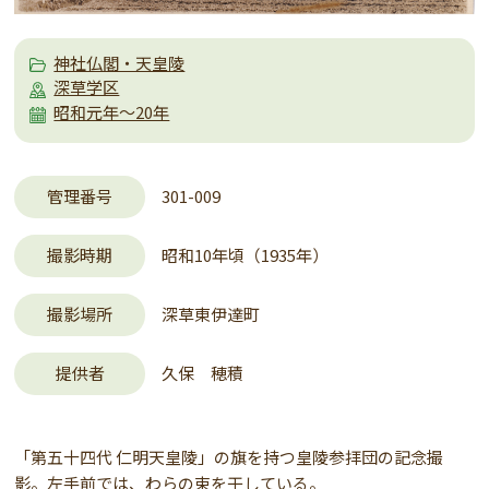
神社仏閣・天皇陵
深草学区
昭和元年～20年
管理番号
301-009
撮影時期
昭和10年頃（1935年）
撮影場所
深草東伊達町
提供者
久保 穂積
「第五十四代 仁明天皇陵」の旗を持つ皇陵参拝団の記念撮
影。左手前では、わらの束を干している。