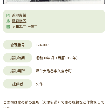
近郊農業
藤森学区
昭和21年～40年
管理番号
024-007
撮影時期
昭和30年頃（西暦1955年）
撮影場所
深草大亀谷東久宝寺町
提供者
久作
この頃は家の前の筆坂（大津街道）で麦の脱穀など作業をして
いた。