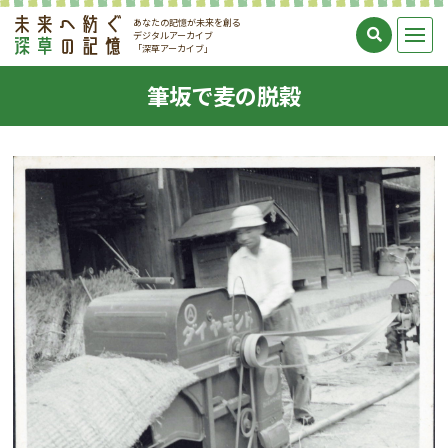
あなたの記憶が未来を創る
デジタルアーカイブ
「深草アーカイブ」
筆坂で麦の脱穀